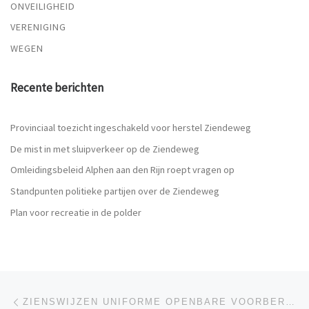
ONVEILIGHEID
VERENIGING
WEGEN
Recente berichten
Provinciaal toezicht ingeschakeld voor herstel Ziendeweg
De mist in met sluipverkeer op de Ziendeweg
Omleidingsbeleid Alphen aan den Rijn roept vragen op
Standpunten politieke partijen over de Ziendeweg
Plan voor recreatie in de polder
Berichtnavigatie
Vorig bericht
ZIENSWIJZEN UNIFORME OPENBARE VOORBEREIDINGSPROCEDURE INGEDIEND