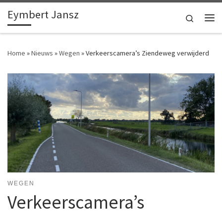
Eymbert Jansz
Ga naar inhoud
Search
Me
Home
»
Nieuws
»
Wegen
»
Verkeerscamera’s Ziendeweg verwijderd
WEGEN
Verkeerscamera’s