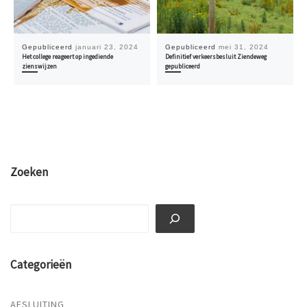
Gepubliceerd
januari 23, 2024
Gepubliceerd
mei 31, 2024
Het college reageert op ingediende
Definitief verkeersbesluit Ziendeweg
zienswijzen
gepubliceerd
Zoeken
Zoeken
Categorieën
AFSLUITING