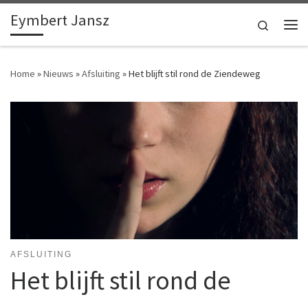
Eymbert Jansz
Ga naar inhoud
Search
Me
Home
»
Nieuws
»
Afsluiting
»
Het blijft stil rond de Ziendeweg
AFSLUITING
Het blijft stil rond de