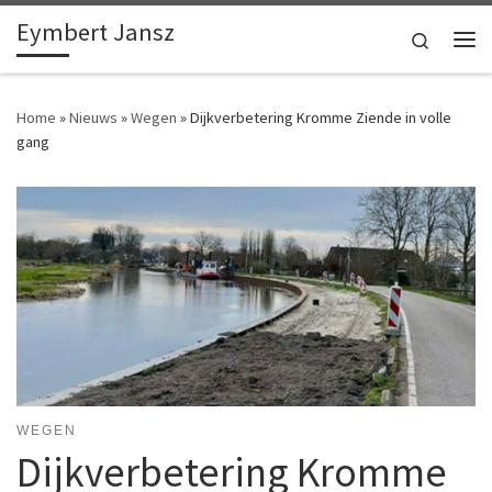
Eymbert Jansz
Ga naar inhoud
Search
Me
Home
»
Nieuws
»
Wegen
»
Dijkverbetering Kromme Ziende in volle
gang
WEGEN
Dijkverbetering Kromme