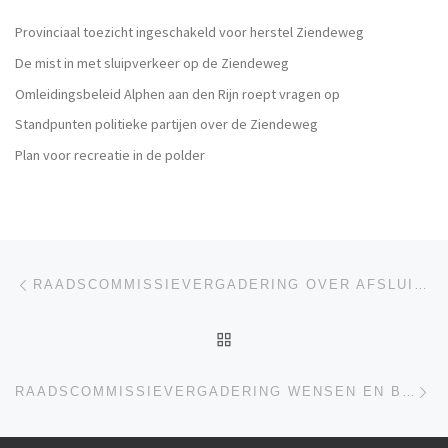
Provinciaal toezicht ingeschakeld voor herstel Ziendeweg
De mist in met sluipverkeer op de Ziendeweg
Omleidingsbeleid Alphen aan den Rijn roept vragen op
Standpunten politieke partijen over de Ziendeweg
Plan voor recreatie in de polder
Berichtnavigatie
Vorig bericht
RAADSCOMMISSIEVERGADERING OVER AFSLUITING ZIENDEWEG
TERUG NAAR BERICHTEN
Vo
RAADSCOMMISSIEVERGADERING WENSEN EN BEDENKINGEN