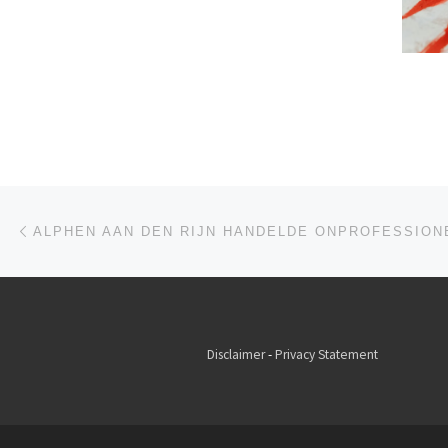
Berichtnavigatie
Vorig bericht
Disclaimer
-
Privacy Statement