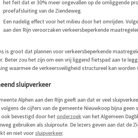
het feit dat er 30% meer ongevallen op de omliggende pro
proefafsluiting van de Ziendeweg.
Een nadelig effect voor het milieu door het omrijden. Vol
aan den Rijn veroorzaken verkeersbeperkende maatregel
ns is groot dat plannen voor verkeersbeperkende maatregel
r. Beter zou het zijn om een vrij liggend fietspad aan te le
sing waarmee de verkeersveiligheid structureel kan worden 
eend sluipverkeer
eente Alphen aan den Rijn geeft aan dat er veel sluipverkee
 volgens de cijfers van de gemeente Nieuwkoop bijna geen sl
 ook bevestigd door het
onderzoek
van het Algemeen Dagblad
eweg gebruiken als sluiproute. De lezers geven aan dat de
kt en niet voor
sluipverkeer
.