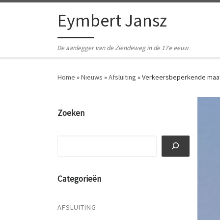
Ga naar inhoud
Eymbert Jansz
De aanlegger van de Ziendeweg in de 17e eeuw
Home
»
Nieuws
»
Afsluiting
»
Verkeersbeperkende maat
Zoeken
Zoeken
Categorieën
AFSLUITING