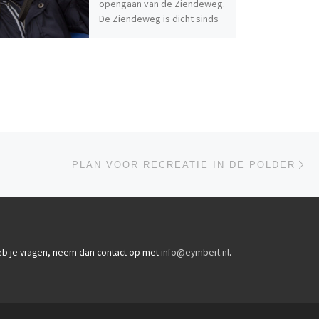
opengaan van de Ziendeweg.
De Ziendeweg is dicht sinds
de start van de
proefafsluiting […]
Vo
LIJST
PLAN VOOR RECREATIE IN DE POLDER
b je vragen, neem dan contact op met
info@eymbert.nl
.