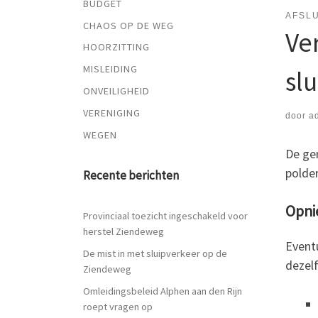
BUDGET
AFSLU
CHAOS OP DE WEG
Ve
HOORZITTING
MISLEIDING
sl
ONVEILIGHEID
VERENIGING
door
a
WEGEN
De ge
polde
Recente berichten
Opni
Provinciaal toezicht ingeschakeld voor
herstel Ziendeweg
Event
De mist in met sluipverkeer op de
dezelf
Ziendeweg
Omleidingsbeleid Alphen aan den Rijn
roept vragen op