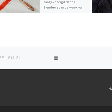
aangekondigd dat de
Ziendeweg in de week van
[…]
TERUG NAAR BERICHTEN
ALPHEN AAN DEN RIJN HANDELDE ONPROFESSIONEEL BIJ ZIENDEWEG
He