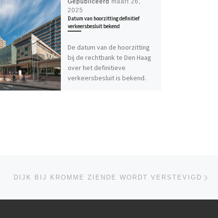
Gepubliceerd
maart 26,
2025
Datum van hoorzitting definitief
verkeersbesluit bekend
De datum van de hoorzitting
bij de rechtbank te Den Haag
over het definitieve
verkeersbesluit is bekend.
Op dinsdag 8 april wordt […]
Vo
LIJST
DIJK BIJ KROMME ZIENDE WORDT VERSTEVIGD