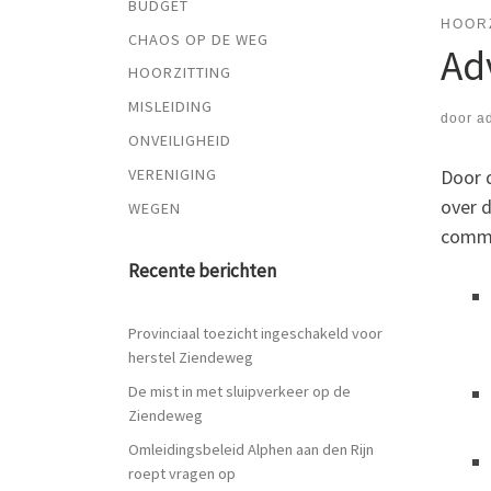
BUDGET
HOOR
CHAOS OP DE WEG
Ad
HOORZITTING
MISLEIDING
door
a
ONVEILIGHEID
Door d
VERENIGING
over 
WEGEN
commi
Recente berichten
Provinciaal toezicht ingeschakeld voor
herstel Ziendeweg
De mist in met sluipverkeer op de
Ziendeweg
Omleidingsbeleid Alphen aan den Rijn
roept vragen op