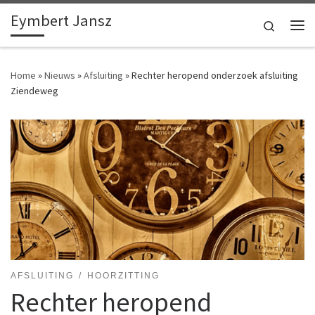
Eymbert Jansz
Ga naar inhoud
Search
Me
Home
»
Nieuws
»
Afsluiting
»
Rechter heropend onderzoek afsluiting
Ziendeweg
AFSLUITING
HOORZITTING
Rechter heropend