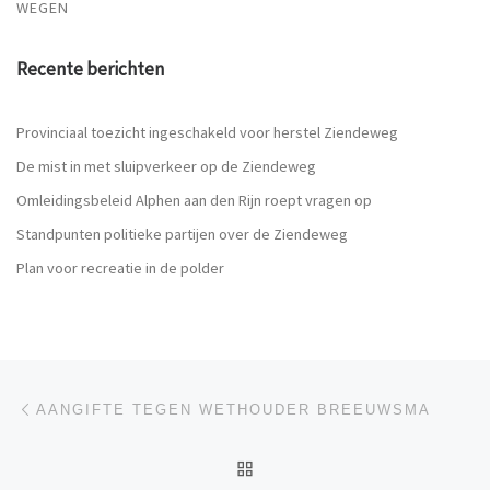
WEGEN
Recente berichten
Provinciaal toezicht ingeschakeld voor herstel Ziendeweg
De mist in met sluipverkeer op de Ziendeweg
Omleidingsbeleid Alphen aan den Rijn roept vragen op
Standpunten politieke partijen over de Ziendeweg
Plan voor recreatie in de polder
Berichtnavigatie
Vorig bericht
AANGIFTE TEGEN WETHOUDER BREEUWSMA
TERUG NAAR BERICHTEN