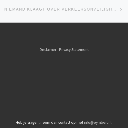
Vo
NIEMAND KLAAGT OVER VERKEERSONVEILIGHEID OP DE ZIENDEWEG
Disclaimer
-
Privacy Statement
Heb je vragen, neem dan contact op met
info@eymbert.nl
.