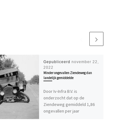
Gepubliceerd
november 22,
2022
Minder ongevallen Ziendeweg dan
landelijk gemiddelde
Door Iv-Infra B.V. is
onderzocht dat op de
Ziendeweg gemiddeld 1,86
ongevallen per jaar
plaatsvinden. Het grootste
deel van deze ongevallen
betreft […]