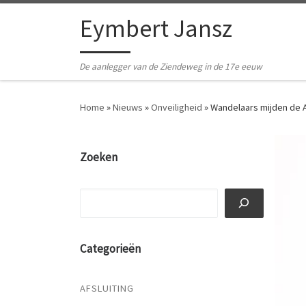
Ga naar inhoud
Eymbert Jansz
De aanlegger van de Ziendeweg in de 17e eeuw
Home
»
Nieuws
»
Onveiligheid
»
Wandelaars mijden de 
Zoeken
Zoeken
Categorieën
AFSLUITING