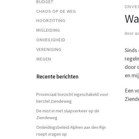
BUDGET
ONVEI
CHAOS OP DE WEG
Wa
HOORZITTING
MISLEIDING
door
a
ONVEILIGHEID
Sinds 
VERENIGING
regel
WEGEN
door d
en mij
Recente berichten
Een vo
Provinciaal toezicht ingeschakeld voor
Ziende
herstel Ziendeweg
De mist in met sluipverkeer op de
Ziendeweg
Omleidingsbeleid Alphen aan den Rijn
roept vragen op