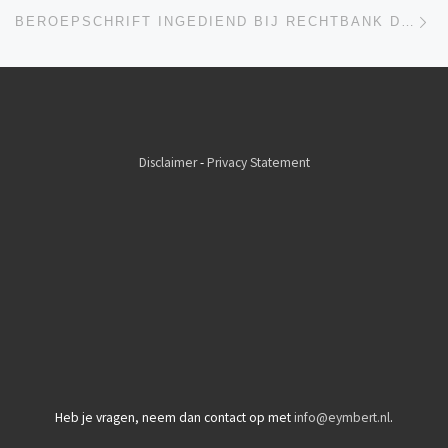
Vo
BEROEPSCHRIFT INGEDIEND BIJ RECHTBANK DEN HAAG
Disclaimer
-
Privacy Statement
Heb je vragen, neem dan contact op met
info@eymbert.nl
.