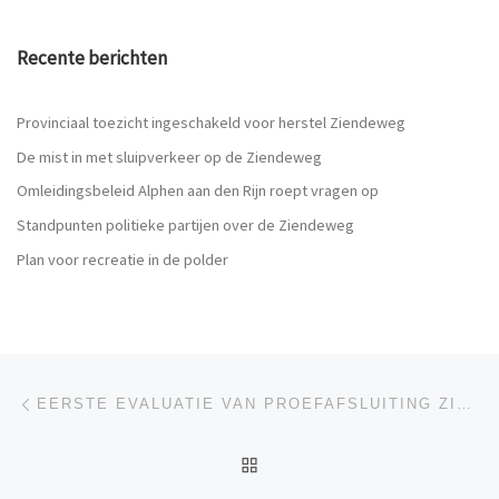
Recente berichten
Provinciaal toezicht ingeschakeld voor herstel Ziendeweg
De mist in met sluipverkeer op de Ziendeweg
Omleidingsbeleid Alphen aan den Rijn roept vragen op
Standpunten politieke partijen over de Ziendeweg
Plan voor recreatie in de polder
Berichtnavigatie
Vorig bericht
EERSTE EVALUATIE VAN PROEFAFSLUITING ZIENDEWEG
TERUG NAAR BERICHTEN