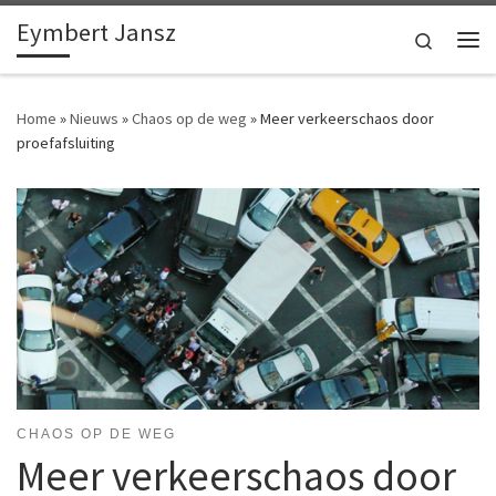
Eymbert Jansz
Ga naar inhoud
Search
Me
Home
»
Nieuws
»
Chaos op de weg
»
Meer verkeerschaos door
proefafsluiting
CHAOS OP DE WEG
Meer verkeerschaos door