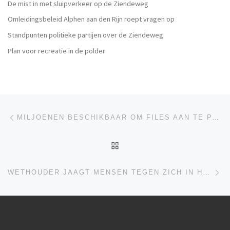
De mist in met sluipverkeer op de Ziendeweg
Omleidingsbeleid Alphen aan den Rijn roept vragen op
Standpunten politieke partijen over de Ziendeweg
Plan voor recreatie in de polder
Berichtnavigatie
Vorig bericht
MILJOENEN BESCHIKBAAR OM FILES AAN TE PAKKEN
TERUG NAAR BERICHTEN
Vo
WETHOUDER JAAGT MENSEN TEGEN ZICH IN HET HARNAS