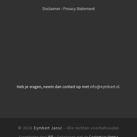
Disclaimer
-
Privacy Statement
Heb je vragen, neem dan contact op met
info@eymbert.nl
.
© 2026
Eymbert Jansz
– Alle rechten voorbehouden
Aangeboden door
WP
– Ontworpen met de
Customizr thema