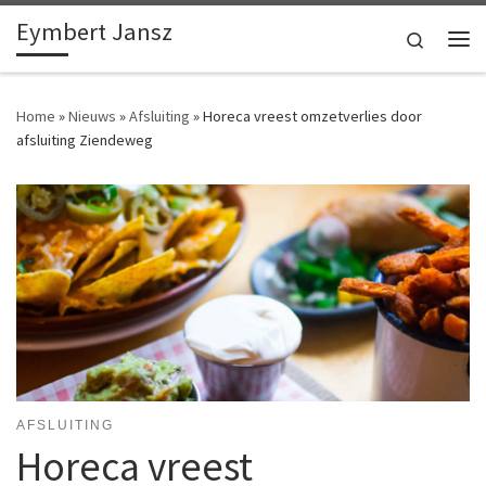
Eymbert Jansz
Ga naar inhoud
Search
Me
Home
»
Nieuws
»
Afsluiting
»
Horeca vreest omzetverlies door
afsluiting Ziendeweg
AFSLUITING
Horeca vreest